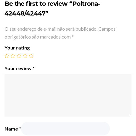
Be the first to review “Poltrona-
42448/42447”
O seu endereço de e-mail não será publicado.
Campos
obrigatórios são marcados com
*
Your rating
Your review
*
Name
*