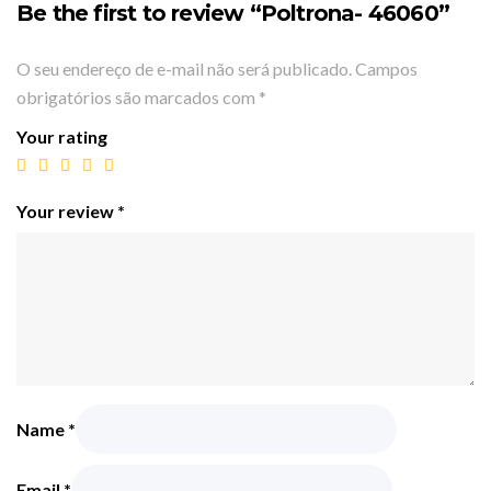
Be the first to review “Poltrona- 46060”
O seu endereço de e-mail não será publicado.
Campos
obrigatórios são marcados com
*
Your rating
Your review
*
Name
*
Email
*