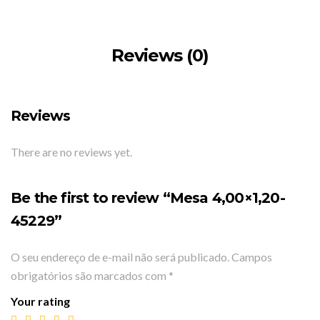
Reviews (0)
Reviews
There are no reviews yet.
Be the first to review “Mesa 4,00×1,20-
45229”
O seu endereço de e-mail não será publicado.
Campos
obrigatórios são marcados com
*
Your rating