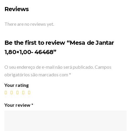
Reviews
There are no reviews yet.
Be the first to review “Mesa de Jantar
1,80×1,00- 46468”
O seu endereço de e-mail não será publicado.
Campos
obrigatórios são marcados com
*
Your rating
Your review
*