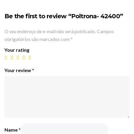
Be the first to review “Poltrona- 42400”
O seu endereço de e-mail não será publicado.
Campos
obrigatórios são marcados com
*
Your rating
Your review
*
Name
*