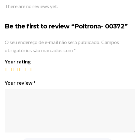
There are no reviews yet.
Be the first to review “Poltrona- 00372”
O seu endereço de e-mail não será publicado.
Campos
obrigatórios são marcados com
*
Your rating
Your review
*