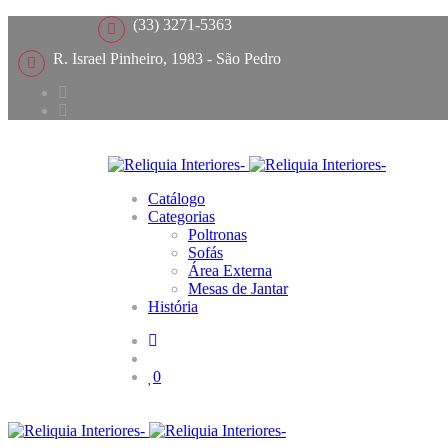
(33) 3271-5363
R. Israel Pinheiro, 1983 - São Pedro
Catálogo
Categorias
Poltronas
Sofás
Área Externa
Mesas de Jantar
História
0