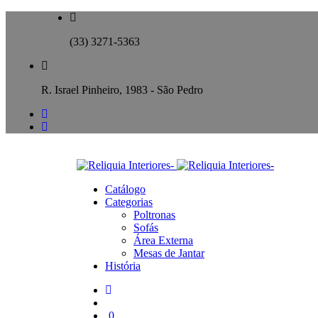
(33) 3271-5363
R. Israel Pinheiro, 1983 - São Pedro
Catálogo
Categorias
Poltronas
Sofás
Área Externa
Mesas de Jantar
História
0