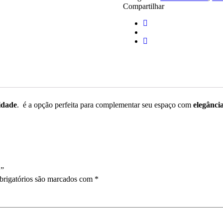
Compartilhar
idade
. é a opção perfeita para complementar seu espaço com
elegânci
1”
rigatórios são marcados com
*