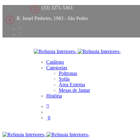
(33) 3271-5363
R. Israel Pinheiro, 1983 - São Pedro
Catálogo
Categorias
Poltronas
Sofás
Área Externa
Mesas de Jantar
História
0