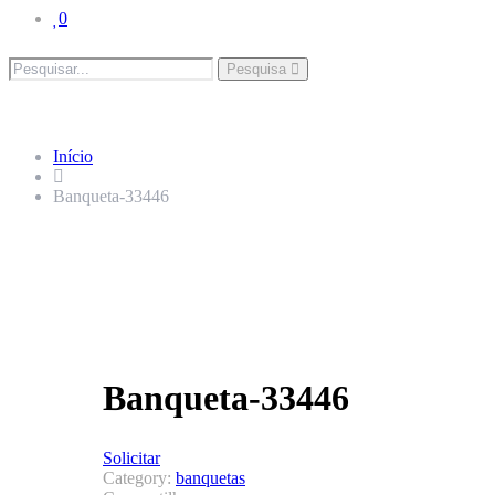
0
Pesquisa
Início
Banqueta-33446
Banqueta-33446
Solicitar
Category:
banquetas