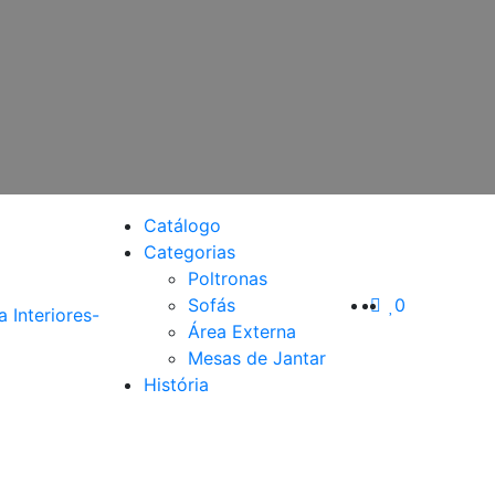
Catálogo
Categorias
Poltronas
Sofás
0
Área Externa
Mesas de Jantar
História