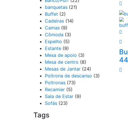
Banco/Puff
(22)
banquetas
(21)
Buffet
(2)
Cadeiras
(14)
Camas
(9)
Cômoda
(3)
Espelho
(5)
Estante
(9)
Bu
Mesa de apoio
(3)
44
Mesa de centro
(8)
Mesas de Jantar
(24)
Poltrona de descanso
(3)
Poltronas
(73)
Recamier
(5)
Sala de Estar
(9)
Sofás
(23)
Tags